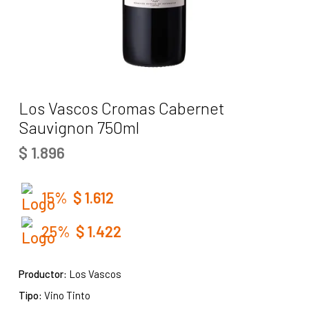
Los Vascos Cromas Cabernet
Sauvignon 750ml
$
1.896
15%
$
1.612
25%
$
1.422
Productor:
Los Vascos
Tipo:
Vino Tinto