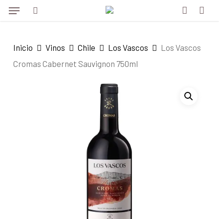
Menu
Skip
to
search
account
main
Inicio
Vinos
Chile
Los Vascos
Los Vascos
content
Cromas Cabernet Sauvignon 750ml