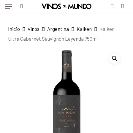
Menu
Skip
Menu
to
search
account
main
Inicio
Vinos
Argentina
Kaiken
Kaiken
content
Ultra Cabernet Sauvignon Leyenda 750ml