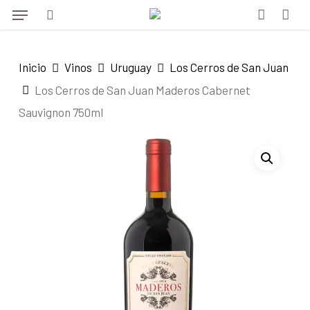
Menu
Skip
to
search
account
main
Inicio
Vinos
Uruguay
Los Cerros de San Juan
content
Los Cerros de San Juan Maderos Cabernet
Sauvignon 750ml