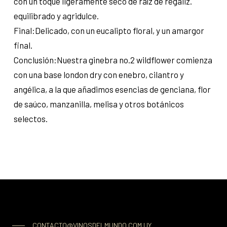
con un toque ligeramente seco de raíz de regaliz.
equilibrado y agridulce.
Final:Delicado, con un eucalipto floral, y un amargor
final.
Conclusión:Nuestra ginebra no.2 wildflower comienza
con una base london dry con enebro, cilantro y
angélica, a la que añadimos esencias de genciana, flor
de saúco, manzanilla, melisa y otros botánicos
selectos.
CONTACTO@VINOSDELMUNDO.COM.UY