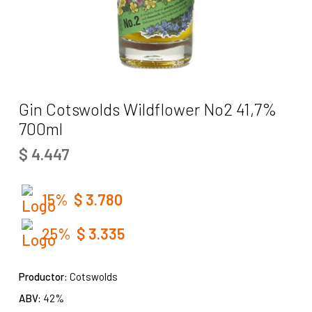
Gin Cotswolds Wildflower No2 41,7%
700ml
$
4.447
15%
$
3.780
25%
$
3.335
Productor:
Cotswolds
ABV:
42%