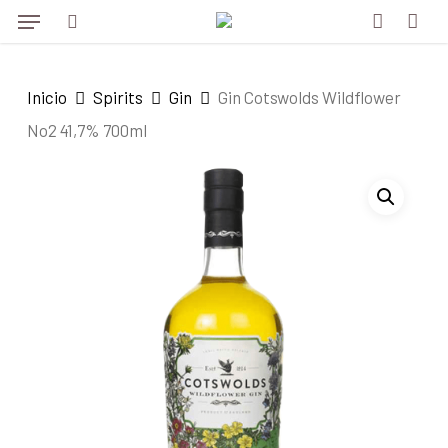
Menu
Skip
Menu
to
search
account
main
Inicio
Spirits
Gin
Gin Cotswolds Wildflower
content
No2 41,7% 700ml