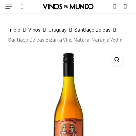
Menu
Skip
Menu
to
search
account
main
Inicio
Vinos
Uruguay
Santiago Deicas
content
Santiago Deicas Bizarra Vino Natural Naranja 750ml