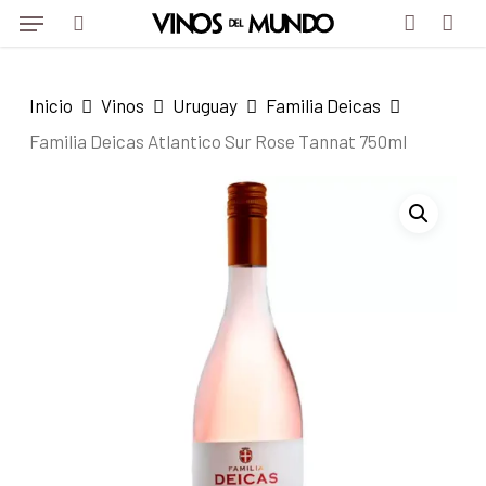
Menu
Skip
to
search
account
main
Inicio
Vinos
Uruguay
Familia Deicas
content
Familia Deicas Atlantico Sur Rose Tannat 750ml