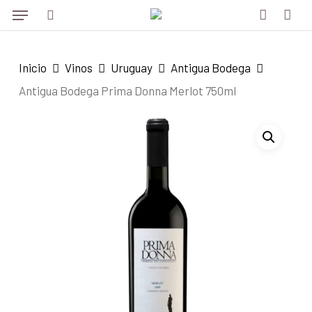
Menu
Skip
to
search
account
main
Inicio
Vinos
Uruguay
Antigua Bodega
content
Antigua Bodega Prima Donna Merlot 750ml