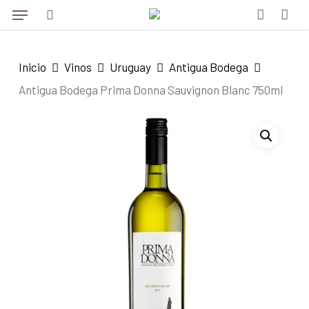
Menu
Skip
to
search
account
main
Inicio
Vinos
Uruguay
Antigua Bodega
content
Antigua Bodega Prima Donna Sauvignon Blanc 750ml