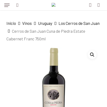
Menu
Skip
to
search
account
main
Inicio
Vinos
Uruguay
Los Cerros de San Juan
content
Cerros de San Juan Cuna de Piedra Estate
Cabernet Franc 750ml