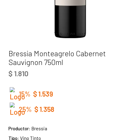
Bressia Monteagrelo Cabernet
Sauvignon 750ml
$
1.810
15%
$
1.539
25%
$
1.358
Productor:
Bressia
Tipo:
Vino Tinto