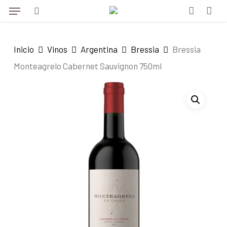
Menu
Skip
to
search
account
main
Inicio
Vinos
Argentina
Bressia
Bressia
content
Monteagrelo Cabernet Sauvignon 750ml