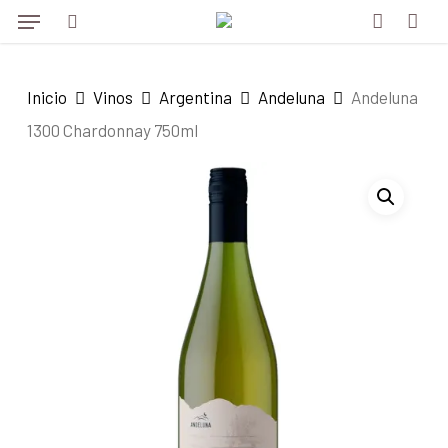
Menu
Skip
to
search
account
main
Inicio
Vinos
Argentina
Andeluna
Andeluna
content
1300 Chardonnay 750ml