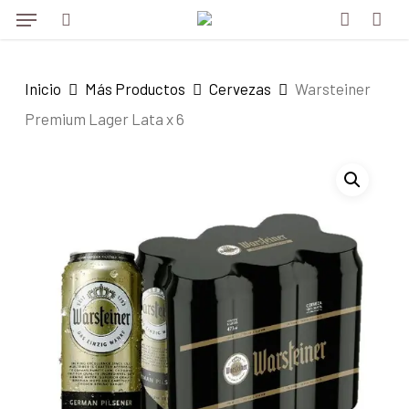
Menu
Skip
to
search
account
main
Inicio
Más Productos
Cervezas
Warsteiner
content
Premium Lager Lata x 6