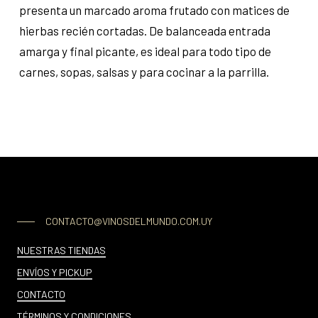
presenta un marcado aroma frutado con matices de
hierbas recién cortadas. De balanceada entrada
amarga y final picante, es ideal para todo tipo de
carnes, sopas, salsas y para cocinar a la parrilla.
CONTACTO@VINOSDELMUNDO.COM.UY
NUESTRAS TIENDAS
ENVÍOS Y PICKUP
CONTACTO
TÉRMINOS Y CONDICIONES