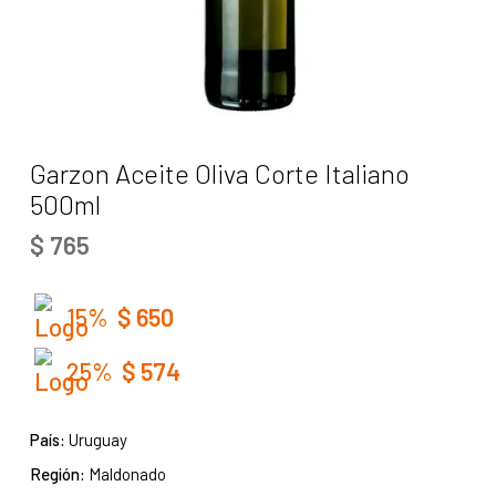
Garzon Aceite Oliva Corte Italiano
500ml
$
765
15%
$
650
25%
$
574
País:
Uruguay
Región:
Maldonado