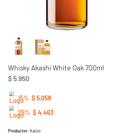
Whisky Akashi White Oak 700ml
$
5.950
15%
$
5.058
25%
$
4.463
Productor:
Kaiyo