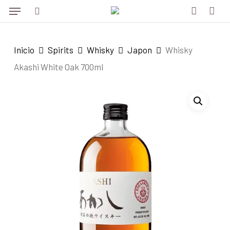
Menu
Skip
to
search
account
main
Inicio
Spirits
Whisky
Japon
Whisky
content
Akashi White Oak 700ml