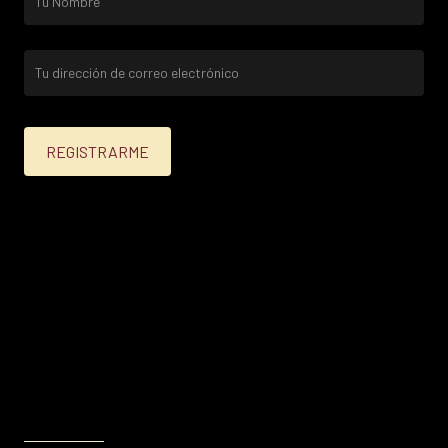
25% menos para las tarjetas de crédito Platinum,
Infinite, Black y tarjetas de crédito y débito de
Personal Bank.
15% menos para las demás tarjetas de crédito y las
tarjetas de débito volar.
Condiciones en
itau.com.uy