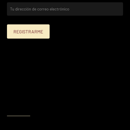
25% menos para las tarjetas de crédito Platinum,
Infinite, Black y tarjetas de crédito y débito de
Personal Bank.
15% menos para las demás tarjetas de crédito y las
tarjetas de débito volar.
Condiciones en
itau.com.uy