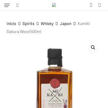
Menu
Skip
to
search
account
main
Inicio
Spirits
Whisky
Japon
Kamiki
content
Sakura Wood 500ml