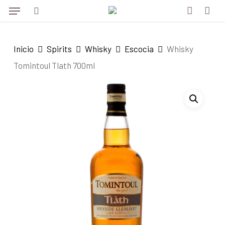
Menu
Skip
to
search
account
main
Inicio
Spirits
Whisky
Escocia
Whisky
content
Tomintoul Tlath 700ml