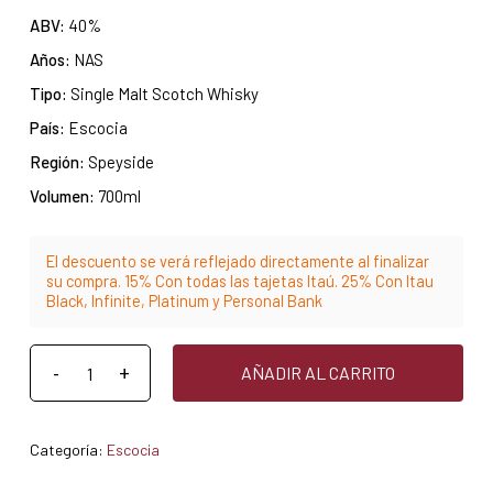
ABV:
40%
Años:
NAS
Tipo:
Single Malt Scotch Whisky
País:
Escocia
Región:
Speyside
Volumen:
700ml
El descuento se verá reflejado directamente al finalizar
su compra. 15% Con todas las tajetas Itaú. 25% Con Itau
Black, Infinite, Platinum y Personal Bank
AÑADIR AL CARRITO
Categoría:
Escocia