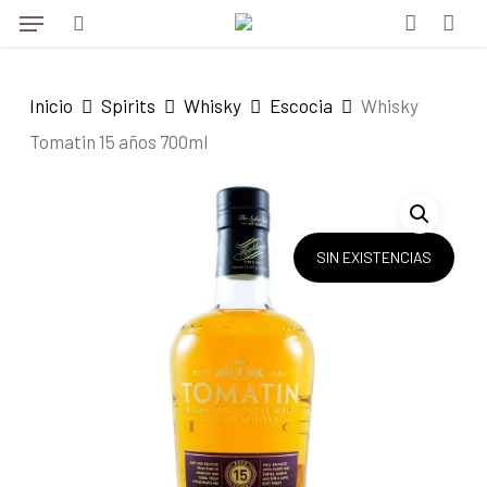
Menu
Skip
to
search
account
main
Inicio
Spirits
Whisky
Escocia
Whisky
content
Tomatin 15 años 700ml
SIN EXISTENCIAS