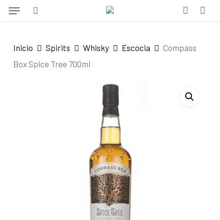
Menu
Skip
to
search
account
main
Inicio
Spirits
Whisky
Escocia
Compass
content
Box Spice Tree 700ml