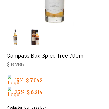
Compass Box Spice Tree 700ml
$
8.285
15%
$
7.042
25%
$
6.214
Productor:
Compass Box