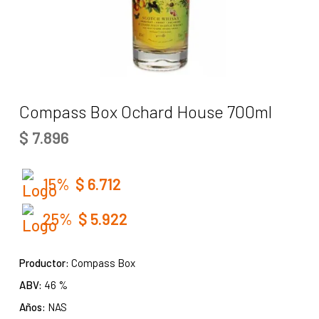
Compass Box Ochard House 700ml
$
7.896
15%
$
6.712
25%
$
5.922
Productor:
Compass Box
ABV:
46 %
Años:
NAS