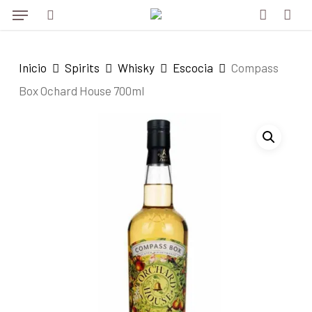
Menu
Skip
to
search
account
main
Inicio
Spirits
Whisky
Escocia
Compass
content
Box Ochard House 700ml