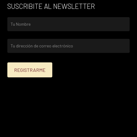
SUSCRIBITE AL NEWSLETTER
25% menos para las tarjetas de crédito Platinum,
Infinite, Black y tarjetas de crédito y débito de
Personal Bank.
15% menos para las demás tarjetas de crédito y las