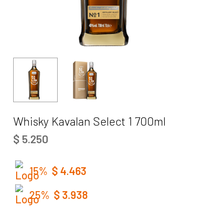
Whisky Kavalan Select 1 700ml
$
5.250
15%
$
4.463
25%
$
3.938