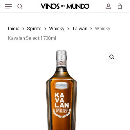
Menu
Skip
Menu
to
search
account
main
Inicio
Spirits
Whisky
Taiwan
Whisky
content
Kavalan Select 1 700ml