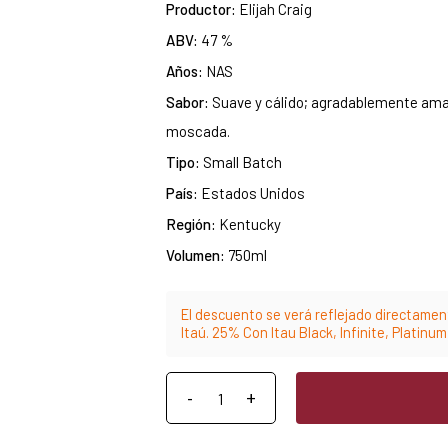
Productor:
Elijah Craig
ABV:
47 %
Años:
NAS
Sabor:
Suave y cálido; agradablemente ama
moscada.
Tipo:
Small Batch
País:
Estados Unidos
Región:
Kentucky
Volumen:
750ml
El descuento se verá reflejado directament
Itaú. 25% Con Itau Black, Infinite, Platinu