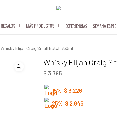
REGALOS
MÁS PRODUCTOS
EXPERIENCIAS
SEMANA ESPEC
Whisky Elijah Craig Small Batch 750ml
Whisky Elijah Craig S
$
3.795
15%
$
3.226
25%
$
2.846