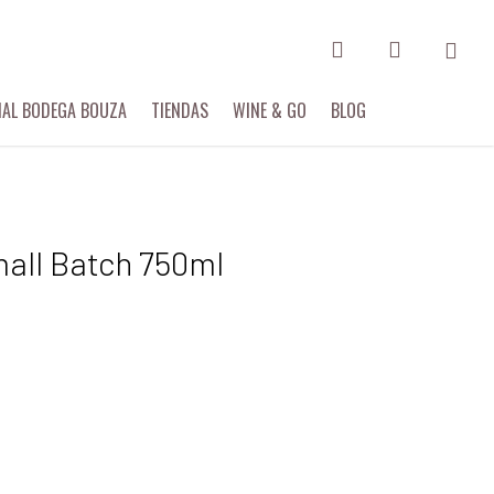
search
account
Menu
IAL BODEGA BOUZA
TIENDAS
WINE & GO
BLOG
mall Batch 750ml