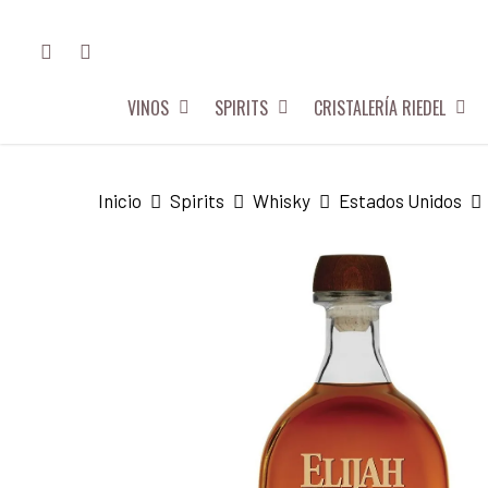
Skip
FACEBOOK
INSTAGRAM
to
main
VINOS
SPIRITS
CRISTALERÍA RIEDEL
content
Hit enter to search or ESC to close
Inicio
Spirits
Whisky
Estados Unidos