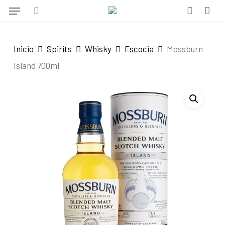
Menu
Skip
to
search
account
main
Inicio
Spirits
Whisky
Escocia
Mossburn
content
Island 700ml