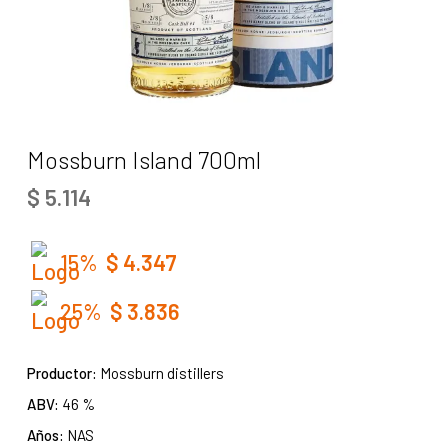
Mossburn Island 700ml
$
5.114
15%
$
4.347
25%
$
3.836
Productor:
Mossburn distillers
ABV:
46 %
Años:
NAS