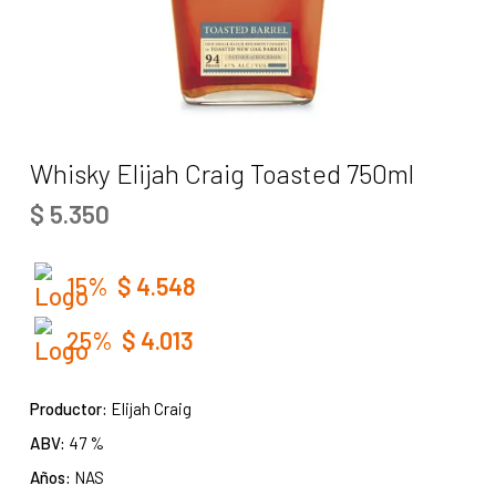
Whisky Elijah Craig Toasted 750ml
$
5.350
15%
$
4.548
25%
$
4.013
Productor:
Elijah Craig
ABV:
47 %
Años:
NAS