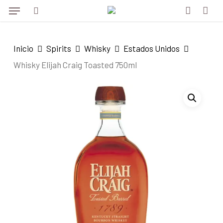
Menu
Skip
to
search
account
main
Inicio
Spirits
Whisky
Estados Unidos
content
Whisky Elijah Craig Toasted 750ml