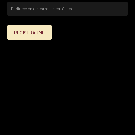
25% menos para las tarjetas de crédito Platinum,
Infinite, Black y tarjetas de crédito y débito de
Personal Bank.
15% menos para las demás tarjetas de crédito y las
tarjetas de débito volar.
Condiciones en
itau.com.uy