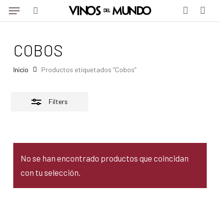
Menu
Skip
Menu
to
Close
search
account
main
Filters
COBOS
content
Inicio
Productos etiquetados “Cobos”
Filters
No se han encontrado productos que coincidan
con tu selección.