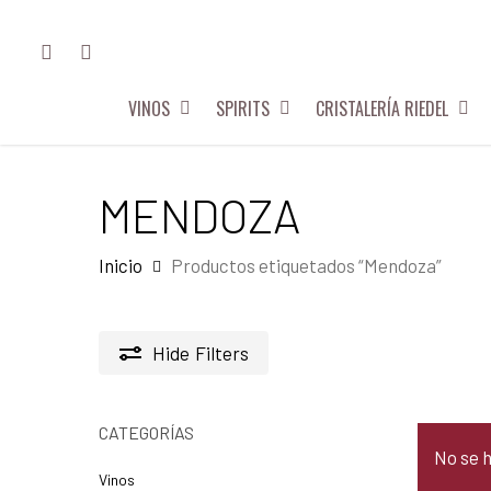
Skip
FACEBOOK
INSTAGRAM
to
main
VINOS
SPIRITS
CRISTALERÍA RIEDEL
content
Hit enter to search or ESC to close
MENDOZA
Inicio
Productos etiquetados “Mendoza”
Hide
Filters
CATEGORÍAS
No se 
Vinos