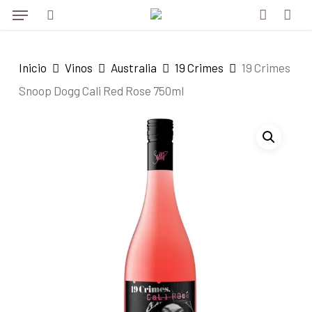
Menu
Skip
to
search
account
main
Inicio
Vinos
Australia
19 Crimes
19 Crimes
content
Snoop Dogg Cali Red Rose 750ml