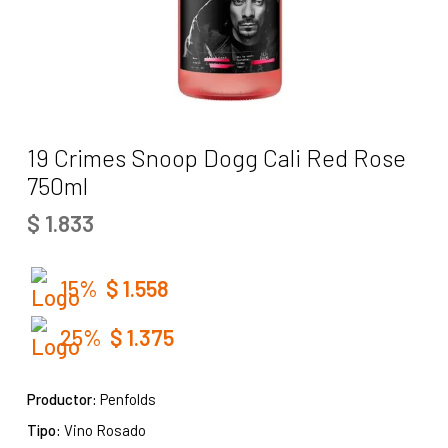
19 Crimes Snoop Dogg Cali Red Rose
750ml
$
1.833
15%
$
1.558
25%
$
1.375
Productor:
Penfolds
Tipo:
Vino Rosado