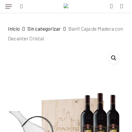
Menu
Skip
to
search
account
main
Inicio
Sin categorizar
Banfi Caja de Madera con
content
Decanter Cristal