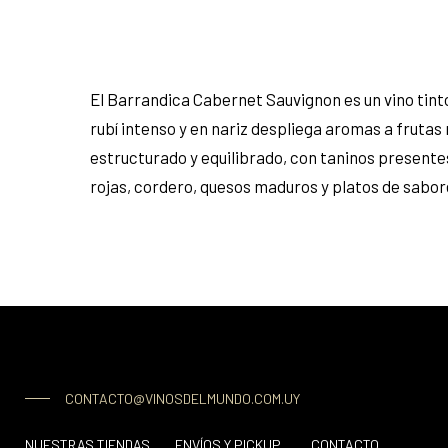
El Barrandica Cabernet Sauvignon es un vino tint
rubí intenso y en nariz despliega aromas a frutas
estructurado y equilibrado, con taninos presente
rojas, cordero, quesos maduros y platos de sabore
CONTACTO@VINOSDELMUNDO.COM.UY
NUESTRAS TIENDAS
ENVÍOS Y PICKUP
CONTACTO