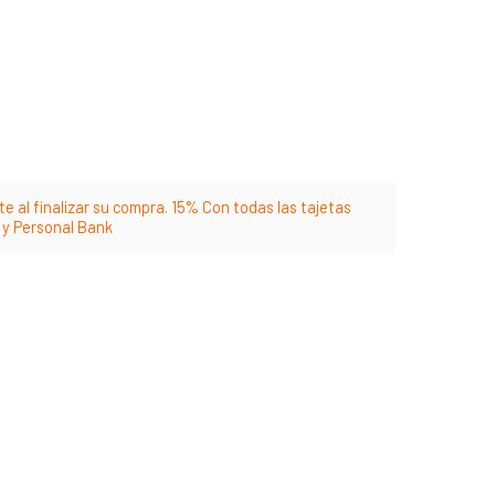
e al finalizar su compra. 15% Con todas las tajetas
m y Personal Bank