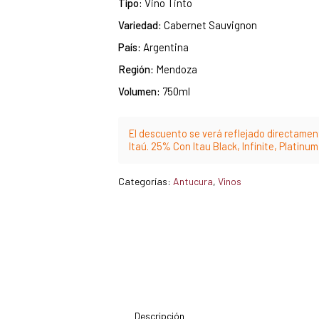
Tipo:
Vino Tinto
Variedad:
Cabernet Sauvignon
País:
Argentina
Región:
Mendoza
Volumen:
750ml
El descuento se verá reflejado directament
Itaú. 25% Con Itau Black, Infinite, Platinu
Categorías:
Antucura
,
Vinos
Descripción