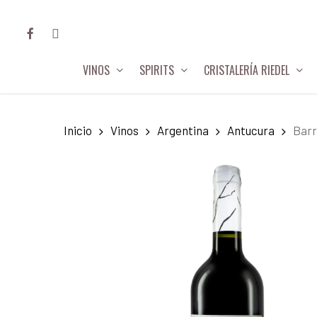
Skip
FACEBOOK
INSTAGRAM
to
main
VINOS
SPIRITS
CRISTALERÍA RIEDEL
content
Hit enter to search or ESC to close
Inicio
Vinos
Argentina
Antucura
Barr