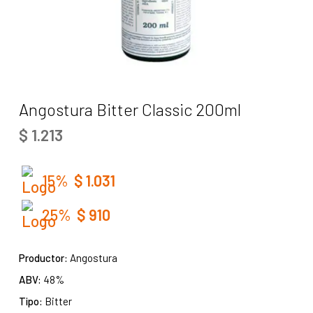
Angostura Bitter Classic 200ml
$
1.213
15%
$
1.031
25%
$
910
Productor:
Angostura
ABV:
48%
Tipo:
Bitter