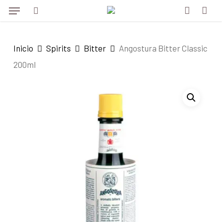
Menu
Skip
Menu
to
search
account
main
Inicio
Spirits
Bitter
Angostura Bitter Classic
content
200ml