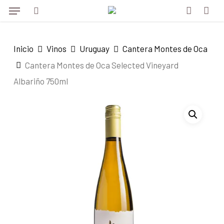
Menu
Skip
to
search
account
main
Inicio
Vinos
Uruguay
Cantera Montes de Oca
content
Cantera Montes de Oca Selected Vineyard
Albariño 750ml