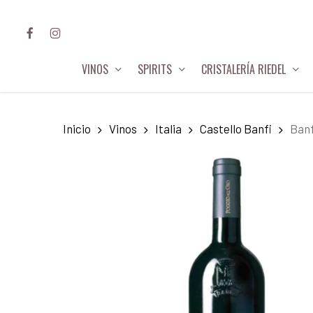
Skip
FACEBOOK
INSTAGRAM
to
main
VINOS
SPIRITS
CRISTALERÍA RIEDEL
content
Hit enter to search or ESC to close
Inicio
Vinos
Italia
Castello Banfi
Banf