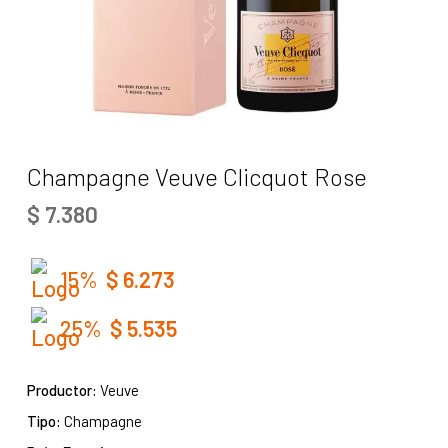
Champagne Veuve Clicquot Rose
$
7.380
15%
$
6.273
25%
$
5.535
Productor:
Veuve
Tipo:
Champagne