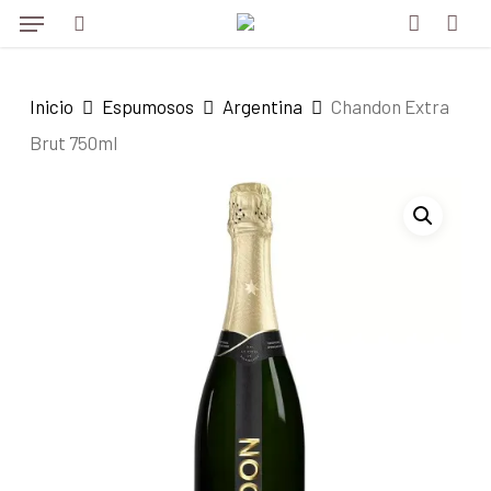
Menu
Skip
to
search
account
main
Inicio
Espumosos
Argentina
Chandon Extra
content
Brut 750ml