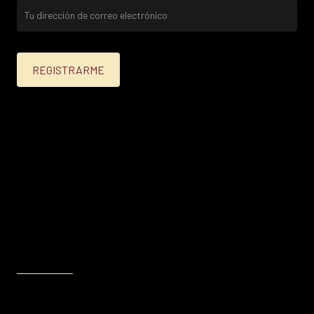
25% menos para las tarjetas de crédito Platinum,
Infinite, Black y tarjetas de crédito y débito de
Personal Bank.
15% menos para las demás tarjetas de crédito y las
tarjetas de débito volar.
Condiciones en
itau.com.uy