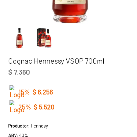
Cognac Hennessy VSOP 700ml
$
7.360
15%
$
6.256
25%
$
5.520
Productor:
Hennesy
ABV:
40%