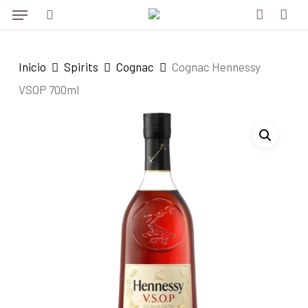
Menu
Skip
to
search
account
main
Inicio
Spirits
Cognac
Cognac Hennessy
content
VSOP 700ml