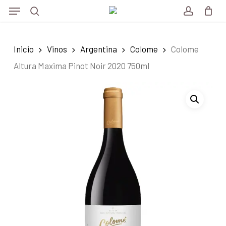
Menu
Skip
Menu
to
search
account
main
Inicio
Vinos
Argentina
Colome
Colome
content
Altura Maxima Pinot Noir 2020 750ml