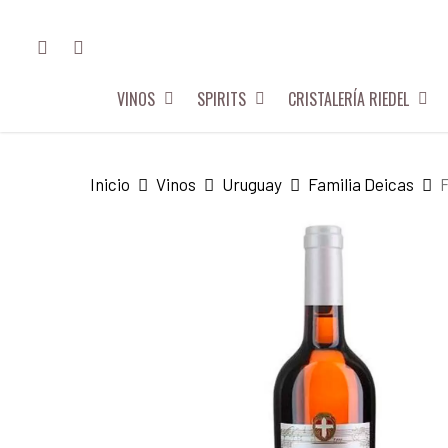
Skip
FACEBOOK
INSTAGRAM
to
main
VINOS
SPIRITS
CRISTALERÍA RIEDEL
content
Hit enter to search or ESC to close
Inicio
Vinos
Uruguay
Familia Deicas
F