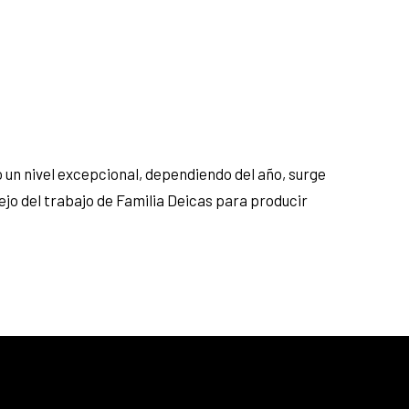
o un nivel excepcional, dependiendo del año, surge
lejo del trabajo de Familia Deicas para producir
25% menos para las tarjetas de crédito
Platinum, Infinite, Black y tarjetas de crédito y