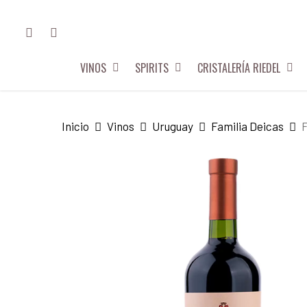
Skip
FACEBOOK
INSTAGRAM
to
main
VINOS
SPIRITS
CRISTALERÍA RIEDEL
content
Hit enter to search or ESC to close
Inicio
Vinos
Uruguay
Familia Deicas
F