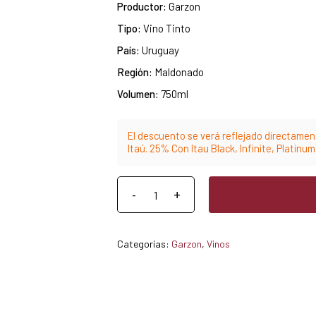
Productor:
Garzon
Tipo:
Vino Tinto
País:
Uruguay
Región:
Maldonado
Volumen:
750ml
El descuento se verá reflejado directament
Itaú. 25% Con Itau Black, Infinite, Platinu
Categorías:
Garzon
,
Vinos