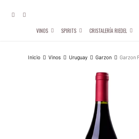
Skip
FACEBOOK
INSTAGRAM
to
main
VINOS
SPIRITS
CRISTALERÍA RIEDEL
content
Hit enter to search or ESC to close
Inicio
Vinos
Uruguay
Garzon
Garzon 