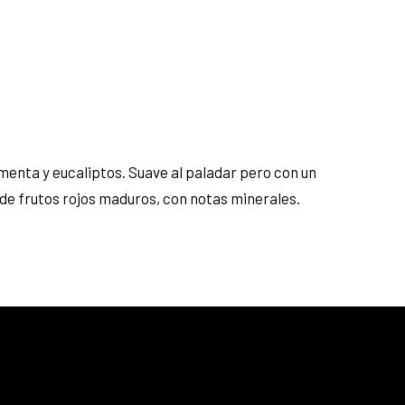
menta y eucaliptos. Suave al paladar pero con un
 de frutos rojos maduros, con notas minerales.
25% menos para las tarjetas de crédito
Platinum, Infinite, Black y tarjetas de crédito y
débito de Personal Bank.