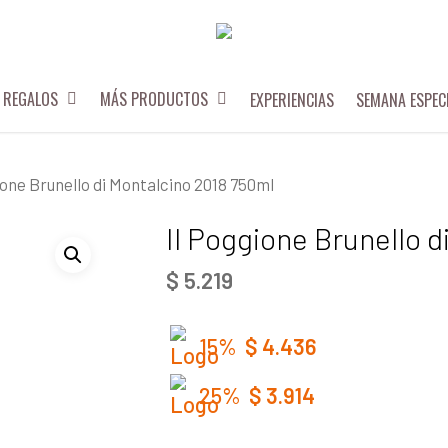
REGALOS
MÁS PRODUCTOS
EXPERIENCIAS
SEMANA ESPEC
ione Brunello di Montalcino 2018 750ml
Il Poggione Brunello 
$
5.219
15%
$
4.436
25%
$
3.914