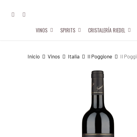
Skip
FACEBOOK
INSTAGRAM
to
main
VINOS
SPIRITS
CRISTALERÍA RIEDEL
content
Hit enter to search or ESC to close
Inicio
Vinos
Italia
Il Poggione
Il Pogg