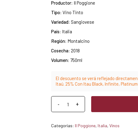
Productor:
Il Poggione
Tipo:
Vino Tinto
Variedad:
Sangiovese
País:
Italia
Región:
Montalcino
Cosecha:
2018
Volumen:
750ml
El descuento se verá reflejado directament
Itaú. 25% Con Itau Black, Infinite, Platinu
Categorías:
Il Poggione
,
Italia
,
Vinos