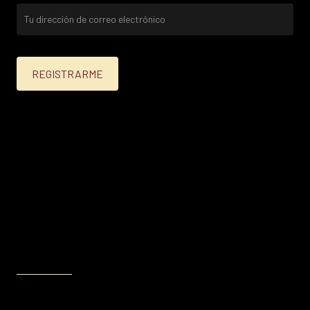
25% menos para las tarjetas de crédito Platinum,
Infinite, Black y tarjetas de crédito y débito de
Personal Bank.
15% menos para las demás tarjetas de crédito y las
tarjetas de débito volar.
Condiciones en
itau.com.uy