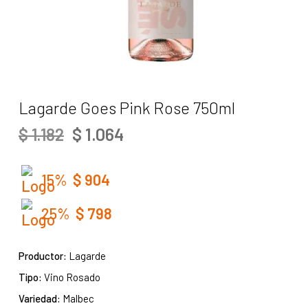
Lagarde Goes Pink Rose 750ml
EL
EL
$
1.064
$
1.182
PRECIO
PRECIO
ORIGINAL
ACTUAL
ERA:
ES:
15%
$
904
$ 1.182.
$ 1.064.
25%
$
798
Productor:
Lagarde
Tipo:
Vino Rosado
Variedad:
Malbec