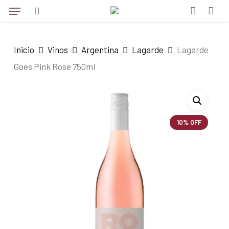
Menu
Skip
to
search
account
main
Inicio
Vinos
Argentina
Lagarde
Lagarde
content
Goes Pink Rose 750ml
10% OFF