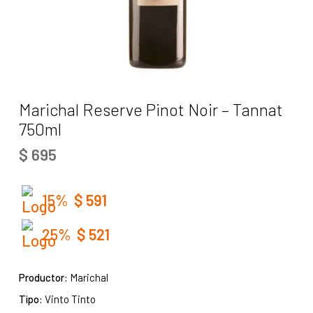
Marichal Reserve Pinot Noir – Tannat
750ml
$
695
15%
$
591
25%
$
521
Productor:
Marichal
Tipo:
Vinto Tinto