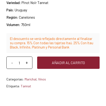
Variedad:
Pinot Noir Tannat
País:
Uruguay
Región:
Canelones
Volumen:
750ml
El descuento se verá reflejado directamente al finalizar
su compra. 15% Con todas las tajetas Itaú. 25% Con Itau
Black, Infinite, Platinum y Personal Bank
AÑADIR AL CARRITO
Categorías:
Marichal
,
Vinos
Etiqueta:
Tannat