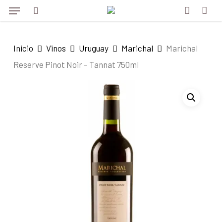
Menu
Skip
to
search
account
main
Inicio
Vinos
Uruguay
Marichal
Marichal
content
Reserve Pinot Noir – Tannat 750ml