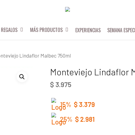
REGALOS
MÁS PRODUCTOS
EXPERIENCIAS
SEMANA ESPEC
nteviejo Lindaflor Malbec 750ml
Monteviejo Lindaflor
$
3.975
15%
$
3.379
25%
$
2.981