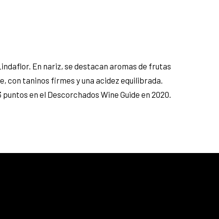
Lindaflor. En nariz, se destacan aromas de frutas
, con taninos firmes y una acidez equilibrada.
93 puntos en el Descorchados Wine Guide en 2020.
25% menos para las tarjetas de crédito
Platinum, Infinite, Black y tarjetas de crédito y
débito de Personal Bank.
15% menos para las demás tarjetas de crédito y