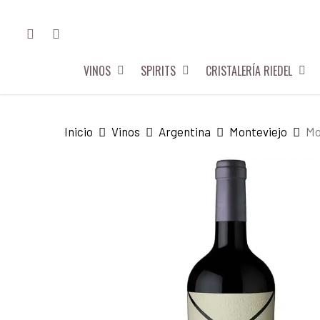
Skip
FACEBOOK
INSTAGRAM
to
main
VINOS
SPIRITS
CRISTALERÍA RIEDEL
content
Hit enter to search or ESC to close
Inicio
Vinos
Argentina
Monteviejo
Mo