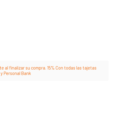
e al finalizar su compra. 15% Con todas las tajetas
m y Personal Bank