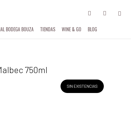
search
account
IAL BODEGA BOUZA
TIENDAS
WINE & GO
BLOG
 Malbec 750ml
SIN EXISTENCIAS