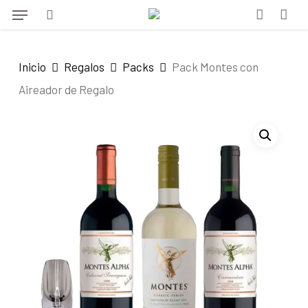
Menu
Skip
to
search
account
main
Inicio
Regalos
Packs
Pack Montes con
content
Aireador de Regalo