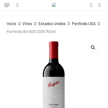
Menu
Skip
to
search
account
main
Inicio
Vinos
Estados Unidos
Penfolds USA
content
Penfolds Bin 600 2018 750ml