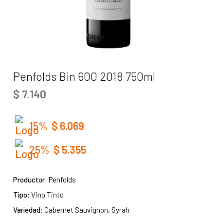
Penfolds Bin 600 2018 750ml
$
7.140
15%
$
6.069
25%
$
5.355
Productor:
Penfolds
Tipo:
Vino Tinto
Variedad:
Cabernet Sauvignon, Syrah