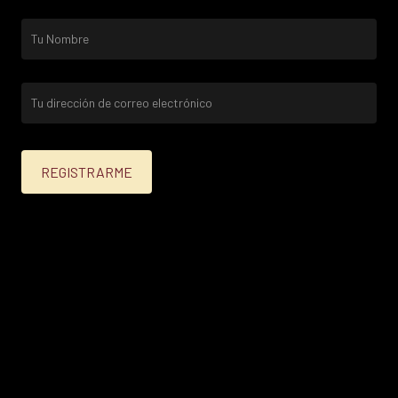
25% menos para las tarjetas de crédito Platinum,
Infinite, Black y tarjetas de crédito y débito de
Personal Bank.
15% menos para las demás tarjetas de crédito y las
tarjetas de débito volar.
Condiciones en
itau.com.uy