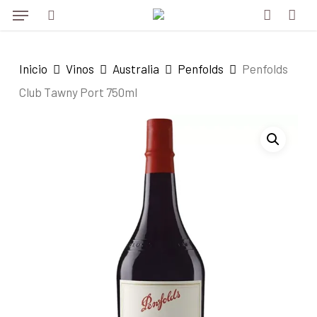
Menu
Skip
to
search
account
main
Inicio
Vinos
Australia
Penfolds
Penfolds
content
Club Tawny Port 750ml