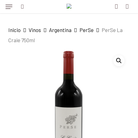
Menu
Skip
to
search
account
main
Inicio
Vinos
Argentina
PerSe
PerSe La
content
Craie 750ml