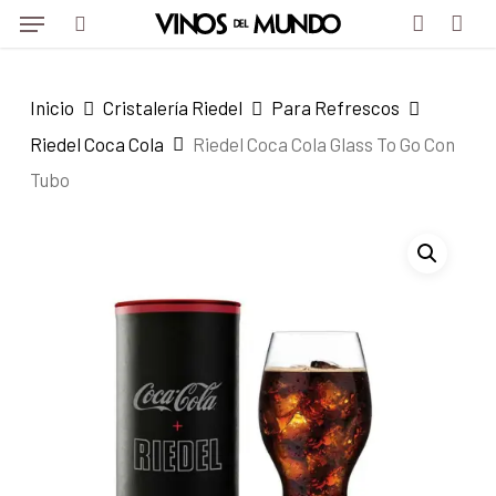
Menu
Skip
to
search
account
main
Inicio
Cristalería Riedel
Para Refrescos
content
Riedel Coca Cola
Riedel Coca Cola Glass To Go Con
Tubo