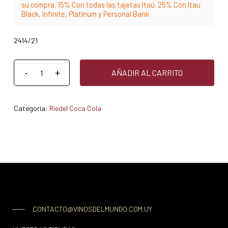
su compra. 15% Con todas las tajetas Itaú. 25% Con Itau
Black, Infinite, Platinum y Personal Bank
2414/21
AÑADIR AL CARRITO
Categoría:
Riedel Coca Cola
CONTACTO@VINOSDELMUNDO.COM.UY