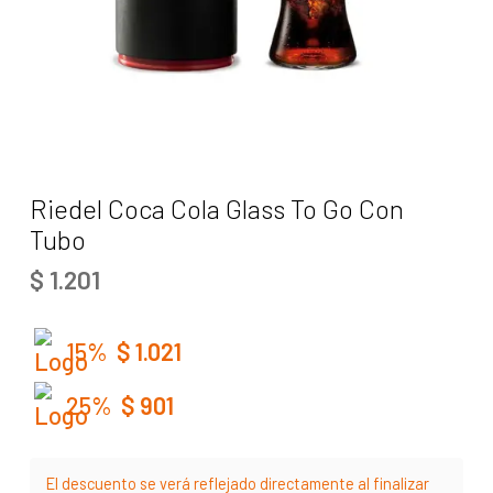
Riedel Coca Cola Glass To Go Con
Tubo
$
1.201
15%
$
1.021
25%
$
901
El descuento se verá reflejado directamente al finalizar