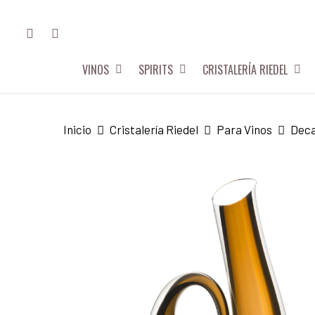
Skip
FACEBOOK
INSTAGRAM
to
main
VINOS
SPIRITS
CRISTALERÍA RIEDEL
content
Hit enter to search or ESC to close
Inicio
Cristalería Riedel
Para Vinos
Deca