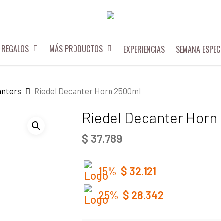
REGALOS
MÁS PRODUCTOS
EXPERIENCIAS
SEMANA ESPEC
nters
Riedel Decanter Horn 2500ml
Riedel Decanter Horn
$
37.789
15%
$
32.121
25%
$
28.342