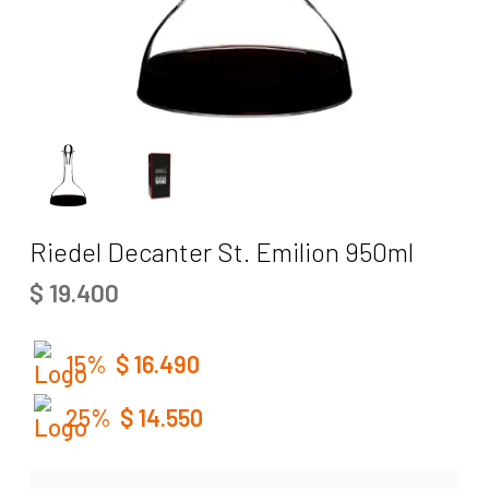
Riedel Decanter St. Emilion 950ml
$
19.400
15%
$
16.490
25%
$
14.550