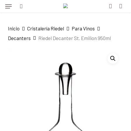
Menu
Skip
to
search
account
main
Inicio
Cristalería Riedel
Para Vinos
content
Decanters
Riedel Decanter St. Emilion 950ml