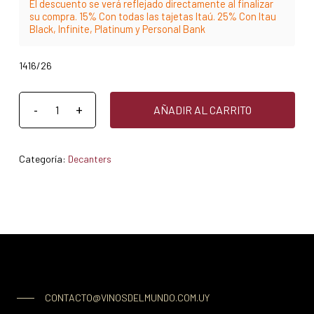
El descuento se verá reflejado directamente al finalizar
su compra. 15% Con todas las tajetas Itaú. 25% Con Itau
Black, Infinite, Platinum y Personal Bank
1416/26
AÑADIR AL CARRITO
Categoría:
Decanters
CONTACTO@VINOSDELMUNDO.COM.UY