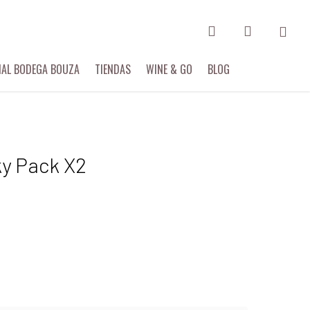
search
account
IAL BODEGA BOUZA
TIENDAS
WINE & GO
BLOG
ky Pack X2