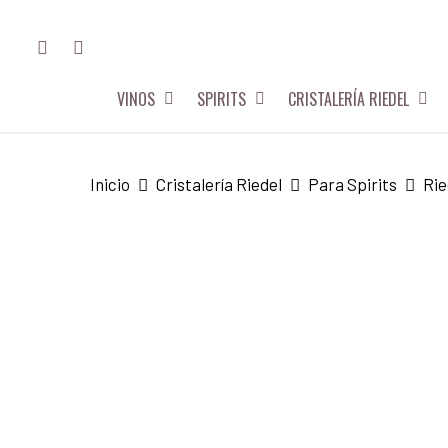
Skip
FACEBOOK
INSTAGRAM
to
main
VINOS
SPIRITS
CRISTALERÍA RIEDEL
content
Hit enter to search or ESC to close
Inicio
Cristalería Riedel
Para Spirits
Rie