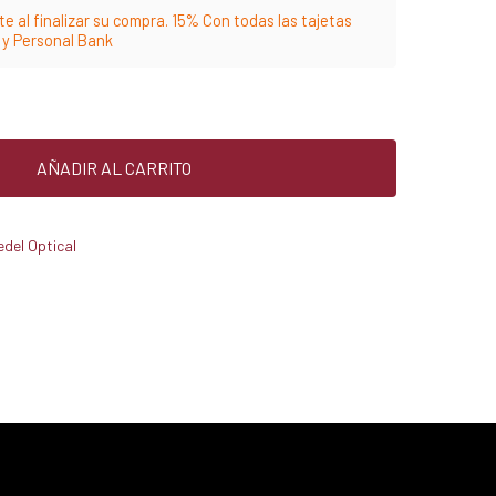
e al finalizar su compra. 15% Con todas las tajetas
m y Personal Bank
AÑADIR AL CARRITO
edel Optical
25% menos para las tarjetas de crédito